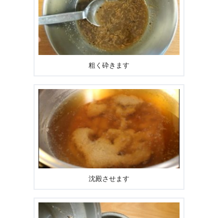
粗く砕きます
沈殿させます