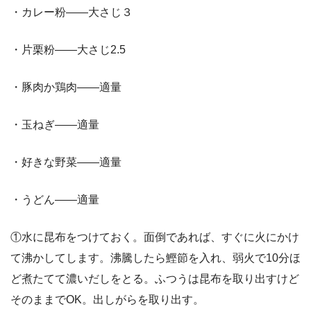
・カレー粉——大さじ３
・片栗粉——大さじ2.5
・豚肉か鶏肉——適量
・玉ねぎ——適量
・好きな野菜——適量
・うどん——適量
①水に昆布をつけておく。面倒であれば、すぐに火にかけ
て沸かしてします。沸騰したら鰹節を入れ、弱火で10分ほ
ど煮たてて濃いだしをとる。ふつうは昆布を取り出すけど
そのままでOK。出しがらを取り出す。