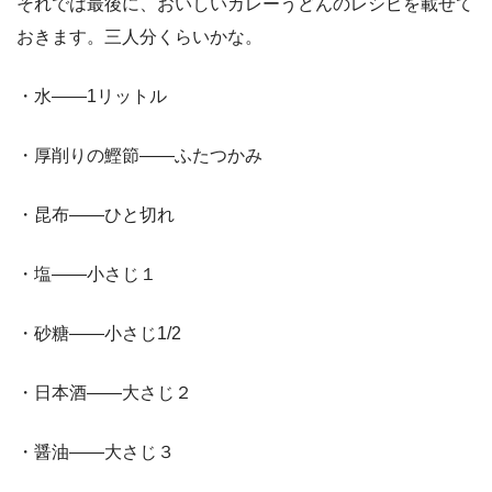
それでは最後に、おいしいカレーうどんのレシピを載せて
おきます。三人分くらいかな。
・水——1リットル
・厚削りの鰹節——ふたつかみ
・昆布——ひと切れ
・塩——小さじ１
・砂糖——小さじ1/2
・日本酒——大さじ２
・醤油——大さじ３