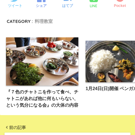
LINE
ツイート
シェア
はてブ
Pocket
CATEGORY :
料理教室
1月24日(日)開催 ベン
『７色のチャトニを作って食べ、チ
ャトニがあれば他に何もいらない、
という気分になる会』の大体の内容
前の記事